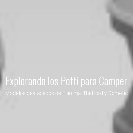
Explorando los Potti para Camper
Modelos destacados de Fiamma, Thetford y Dometic