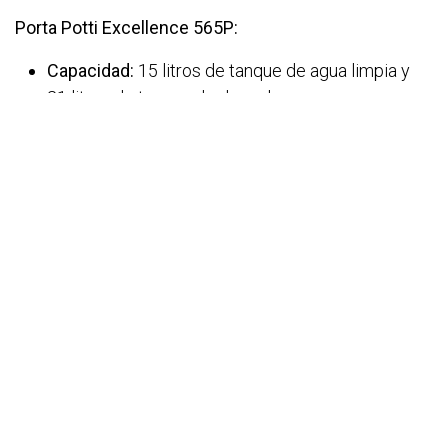
Porta Potti Excellence 565P:
Capacidad:
15 litros de tanque de agua limpia y
21 litros de tanque de desechos.
Diferenciador:
Descarga manual, proporcionando
opciones para todos los gustos.
Dometic: 972 y 976, la Elección del Confort
WC Portátil Químico Dometic 972: