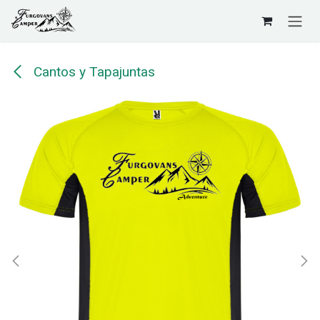
Ir al contenido
Cantos y Tapajuntas